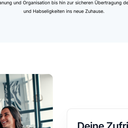
anung und Organisation bis hin zur sicheren Übertragung d
Entrümpelung
und Habseligkeiten ins neue Zuhause.
Deine Zufr