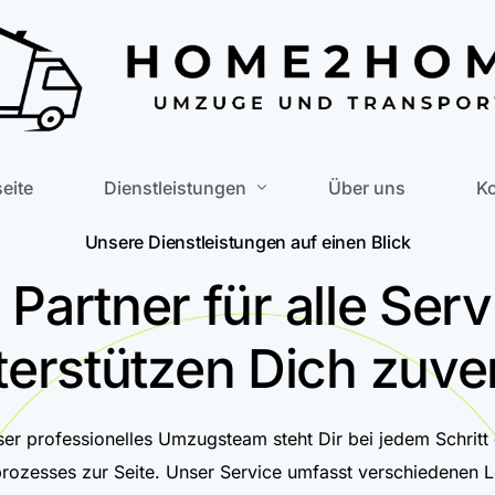
seite
Dienstleistungen
Über uns
Ko
Unsere Dienstleistungen auf einen Blick
Privatumzug
 Partner für alle Serv
Firmenumzug
terstützen Dich zuver
Möbelmontage
Umzug bei Hartz4
er professionelles Umzugsteam steht Dir bei jedem Schritt
Haushaltsauflösung
ozesses zur Seite. Unser Service umfasst verschiedenen L